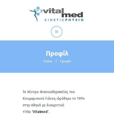
VITALMED - ΦΥΣΙΚΟΘΕΡΑΠΕΊΑ ΑΘΉΝΑ
κλείσε ραντεβού : 210 2025926
Προφίλ
Προφίλ
Υπηρεσίες
Home
Προφίλ
Σπονδυλική στήλη
Gallery
Blog
Το Κέντρο Φυσικοθεραπείας του
Κουμαριανού Γιάννη ιδρύθηκε το 1994
στην Αθηνά με διακριτικό
τίτλο
‘Vitalmed’
.